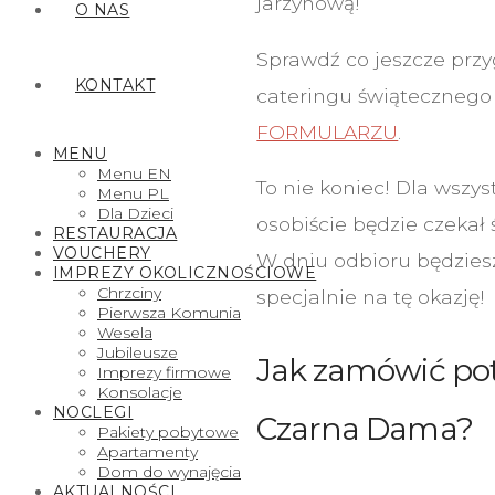
jarzynową!
O NAS
Sprawdź co jeszcze przy
KONTAKT
cateringu świątecznego
FORMULARZU
.
MENU
Menu EN
To nie koniec! Dla wszy
Menu PL
Dla Dzieci
osobiście będzie czekał
RESTAURACJA
VOUCHERY
W dniu odbioru będzies
IMPREZY OKOLICZNOŚCIOWE
Chrzciny
specjalnie na tę okazję!
Pierwsza Komunia
Wesela
Jubileusze
Jak zamówić pot
Imprezy firmowe
Konsolacje
NOCLEGI
Czarna Dama?
Pakiety pobytowe
Apartamenty
Dom do wynajęcia
AKTUALNOŚCI