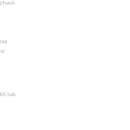
hwili.
rze
ić
z
65 lub