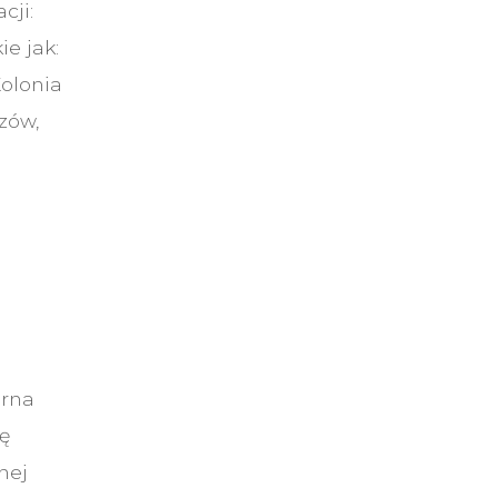
cji:
e jak:
Kolonia
zów,
arna
ę
nej