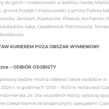
do gmin i miejscowości w pobliżu naszej lokaliza
 gmina Przyłęk i miejscowości z gminy Puławy taki
osnów, Jaroszyn, Kajetanów, Klikawa, Kochanów, 
 Leokadiów, Łęka, Opatkowice, Pachnowola, Tomas
obrosławów.
STAW KURIEREM POZA OBSZAR WYMIENIONY
czne – ODBIÓR OSOBISTY
otrawy będzie można odebrać także osobiście w
2024 r. w godzinach 12:00 – 16:00 w restauracji Cz
domierska 24. Dla wszystkich którzy wybiorą opcj
ie czekał kramik ze świątecznymi specjałami Czar