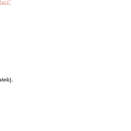
larz”
łek).