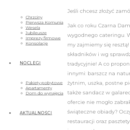
Jeśli chcesz złożyć zamó
Chrzciny
Pierwsza Komunia
Jak co roku Czarna Dama
Wesela
Jubileusze
wygodnego cateringu. Wy
Imprezy firmowe
Konsolacje
my zajmiemy się resztą!
składników i wg sprawdz
NOCLEGI
tradycyjnie! A co propo
innymi: barszcz na nat
żytnim, uszka, postne p
Pakiety pobytowe
Apartamenty
także sandacz w galarec
Dom do wynajęcia
ofercie nie mogło zabra
świąteczne obiady? Oczy
AKTUALNOŚCI
restauracji oraz pasztety