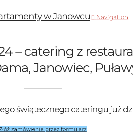
Navigation
24 – catering z restaura
Dama, Janowiec, Puław
zego świątecznego cateringu już dzi
Złóż zamówienie przez formularz