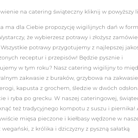
wienie na catering świąteczny kliknij w powyższy li
 ma dla Ciebie propozycję wigilijnych dań w form
starczy, że wybierzesz potrawy i złożysz zamówie
 Wszystkie potrawy przygotujemy z najlepszej jako
onych receptur i przepisów! Będzie pysznie i
nujemy w tym roku? Nasz catering wigilijny to mię
uralnym zakwasie z buraków, grzybowa na zakwasi
ierogi, kapusta z grochem, śledzie w dwóch odsło
ie i ryba po grecku. W naszej cateringowej, świąte
knąć też tradycyjnego kompotu z suszu i piernika! 
wiście mięsa pieczone i kiełbasy wędzone w nasz
: wegański, z królika i dziczyzny z pyszną sałatką