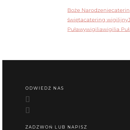
Boże Narodzenie
cateri
święta
catering wigilijny
Puławy
wigilia
wigilia Pu
ODWIEDŹ NAS
ZADZWOŃ LUB NAPISZ