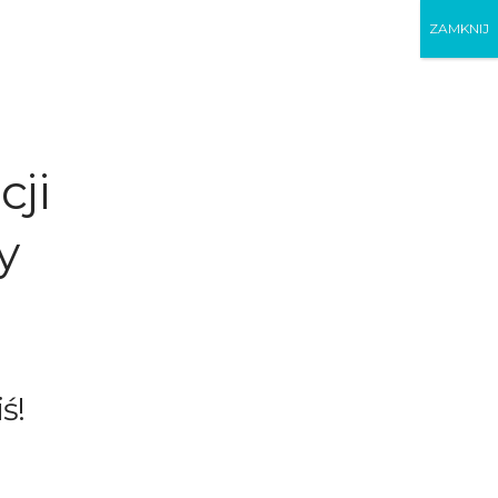
ZAMKNIJ
cji
y
ś!