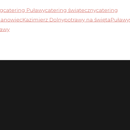
ng
catering Puławy
catering świąteczny
catering
Janowiec
Kazimierz Dolny
potrawy na święta
Puławy
ławy