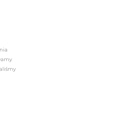
nia
Damy.
aliśmy