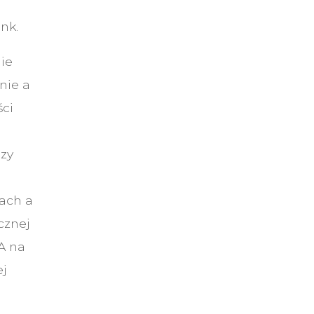
nk.
ie
nie a
ści
dzy
e
nach a
cznej
A na
ej