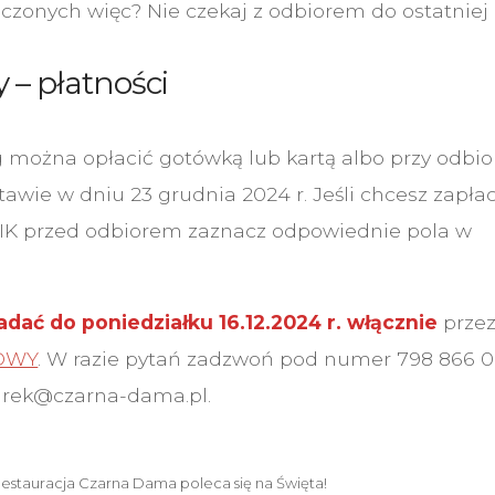
czonych więc? Nie czekaj z odbiorem do ostatniej c
y – płatności
 można opłacić gotówką lub kartą albo przy odbio
awie w dniu 23 grudnia 2024 r. Jeśli chcesz zapłac
IK przed odbiorem zaznacz odpowiednie pola w
ać do poniedziałku 16.12.2024 r. włącznie
prze
OWY
. W razie pytań zadzwoń pod numer 798 866 0
jarek@czarna-dama.pl.
estauracja Czarna Dama poleca się na Święta!