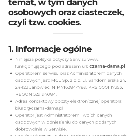
temat, w tym danych
osobowych oraz ciasteczek,
czyli tzw. cookies.
1. Informacje ogólne
Niniejsza polityka dotyczy Serwisu www,
funkcjonującego pod adresem url:
czarna-dama.pl
Operatorem serwisu oraz Administratorem danych
osobowych jest: MCL Sp. z o.o. ul. Sandomierska 24,
24-123 Janowiec, NIP 7162844789, KRS 0001117393,
REGON 529194084.
Adres kontaktowy poczty elektronicznej operatora:
biuro@czarna-dama.pl
Operator jest Administratorem Twoich danych
osobowych w odniesieniu do danych podanych
dobrowolnie w Serwisie.
Serwis wykorzystuje dane osobowe w następujących