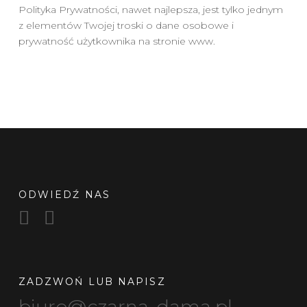
Polityka Prywatności, nawet najlepsza, jest tylko jednym
z elementów Twojej troski o dane osobowe i
prywatność użytkownika na stronie www.
ODWIEDŹ NAS
ZADZWOŃ LUB NAPISZ
biuro@czarna-dama.pl