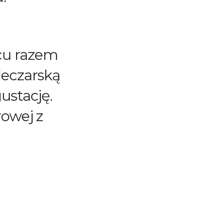
cu razem
leczarską
ustację.
rowej z