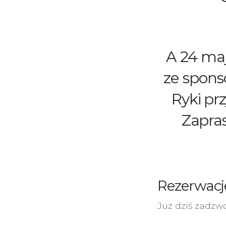
A 24 ma
ze spons
Ryki pr
Zapras
Rezerwacj
Już dziś zadzwo