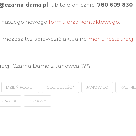
@czarna-dama.pl
lub telefonicznie:
780 609 830
 z naszego nowego
formularza kontaktowego
.
i możesz też sprawdzić aktualne
menu restauracji
.
uracji Czarna Dama z Janowca ????.
DZIEŃ KOBIET
GDZIE ZJEŚĆ?
JANOWIEC
KAZIMI
AURACJA
PUŁAWY