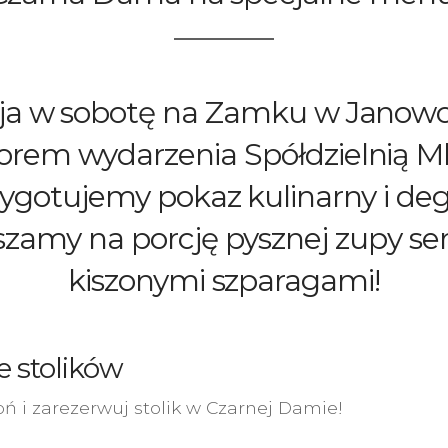
ja w sobotę na Zamku w Janow
orem wydarzenia Spółdzielnią M
zygotujemy pokaz kulinarny i deg
zamy na porcję pysznej zupy se
kiszonymi szparagami!
e stolików
ń i zarezerwuj stolik w Czarnej Damie!