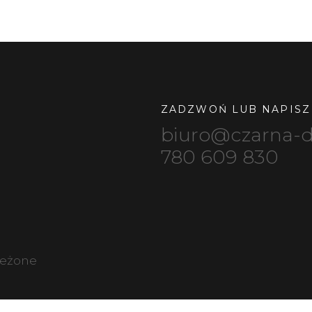
ZADZWOŃ LUB NAPISZ
biuro@czarna-
780 609 830
zeżone