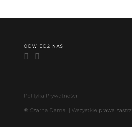
ODWIEDŹ NAS
Polityka Prywatności
® Czarna Dama || Wszystkie prawa zastr